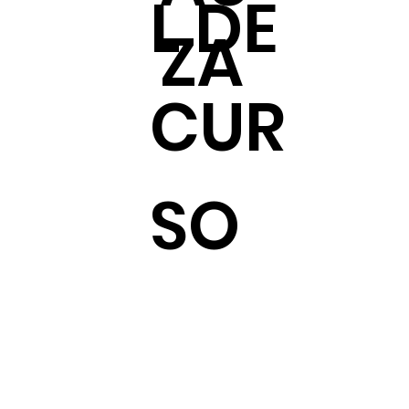
L DE
ZA
CUR
SO